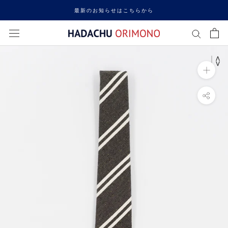
ス
最新のお知らせはこちらから
キ
ッ
プ
し
て
コ
ン
テ
ン
ツ
に
移
動
す
る