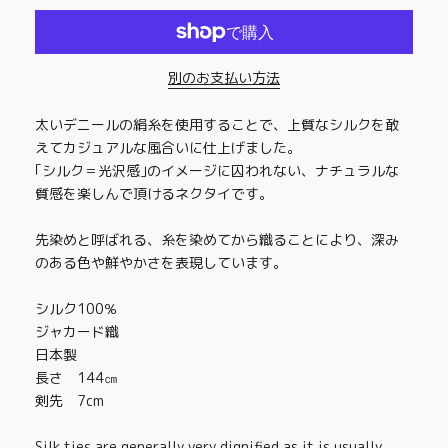
別のお支払い方法
太いデニールの絹糸を使用することで、上質なシルクを敢
えてカジュアルな風合いに仕上げました。
｢シルク＝光沢感｣のイメージに囚われない、ナチュラルな
質感を楽しんで頂けるネクタイです。
先染めと呼ばれる、糸を染めてから織ることにより、深み
のある色や鮮やかさを表現しています。
シルク100％
ジャカード織
日本製
長さ 144㎝
剣先 7cm
Silk ties are generally very dignified as it is usually