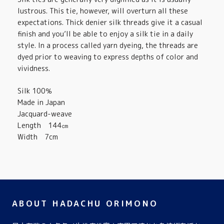
lustrous. This tie, however, will overturn all these
expectations. Thick denier silk threads give it a casual
finish and you’ll be able to enjoy a silk tie in a daily
style. In a process called yarn dyeing, the threads are
dyed prior to weaving to express depths of color and
vividness.
Silk 100％
Made in Japan
Jacquard-weave
Length 144㎝
Width 7cm
ABOUT HADACHU ORIMONO