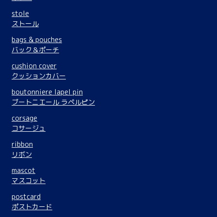
stole
ストール
bags & pouches
バック＆ポーチ
cushion cover
クッションカバー
boutonniere lapel pin
ブートニエール ラペルピン
corsage
コサージュ
ribbon
リボン
mascot
マスコット
postcard
ポストカード