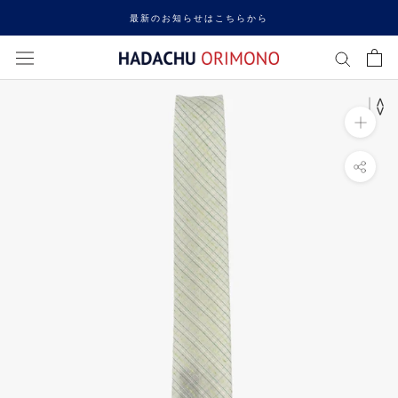
ス
最新のお知らせはこちらから
キ
ッ
プ
し
て
コ
ン
テ
ン
ツ
に
移
動
す
る