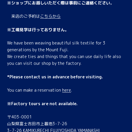
※ショップにお越しいただく際は事前にご連絡ください
。
来店のご予約は
こちらから
※工場見学は行っておりません。
We have been weaving beautiful silk textile for 3
generations by the Mount Fuji.
We create ties and things that you can use daily life also
you can visit our shop by the factory.
*Please contact us in advance before visiting.
You can make a reservation
here
.
※Factory tours are not available.
〒403-0001
山梨県富士吉田市上暮地3-7-26
3-7-26 KAMIKURECHI FUJIYOSHIDA YAMANASHI