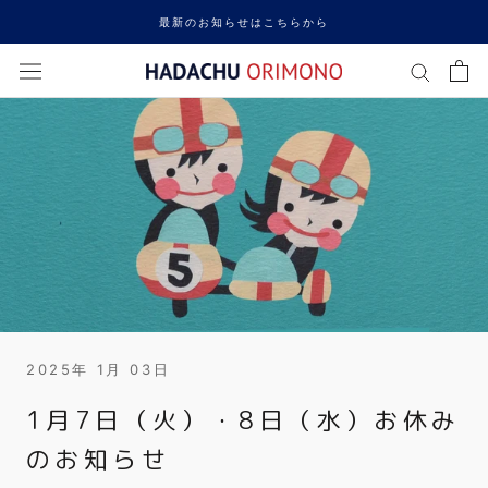
ス
最新のお知らせはこちらから
キ
ッ
プ
し
て
コ
ン
テ
ン
ツ
に
移
動
す
2025年 1月 03日
る
1月7日（火）・8日（水）お休み
のお知らせ