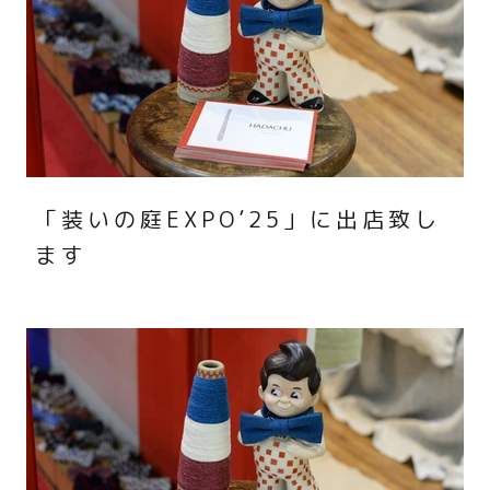
「装いの庭EXPO’25」に出店致し
ます