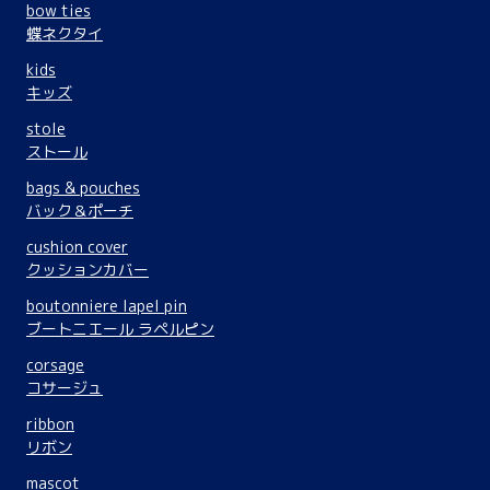
bow ties
蝶ネクタイ
kids
キッズ
stole
ストール
bags & pouches
バック＆ポーチ
cushion cover
クッションカバー
boutonniere lapel pin
ブートニエール ラペルピン
corsage
コサージュ
ribbon
リボン
mascot